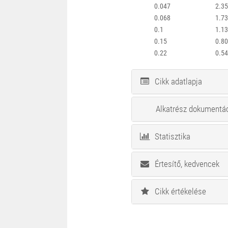
0.047
2.3
0.068
1.7
0.1
1.1
0.15
0.8
0.22
0.5
Cikk adatlapja
Alkatrész dokumentá
Statisztika
Értesítő, kedvencek
Cikk értékelése