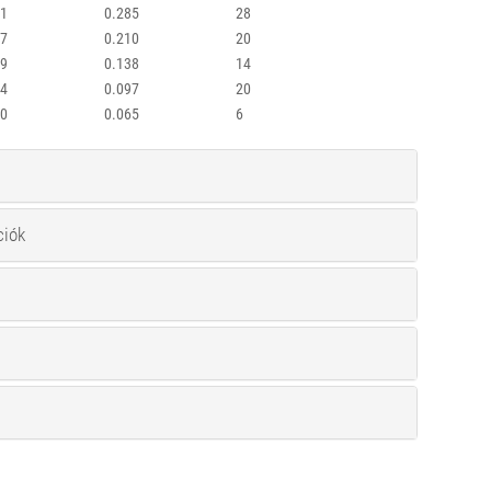
51
0.285
28
37
0.210
20
39
0.138
14
04
0.097
20
40
0.065
6
ciók