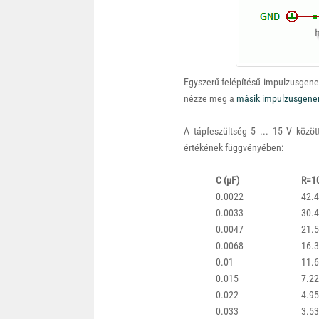
Egyszerű felépítésű impulzusgene
nézze meg a
másik impulzusgener
A tápfeszültség 5 ... 15 V közö
értékének függvényében:
C (μF)
R=1
0.0022
42.
0.0033
30.
0.0047
21.
0.0068
16.
0.01
11.
0.015
7.2
0.022
4.9
0.033
3.5