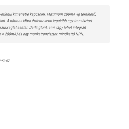
zvetlenül kimenetre kapcsolni. Maximum 200mA -ig terelhető,
ni. A hármas lábra érdemesebb legalább egy tranzisztort
zükséglet esetén Darlingtont, ami vagy lehet integrált
(Ib = 200mA) és egy munkatranzisztor, mindkettő NPN.
1:53:07