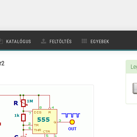
KATALÓGUS
FELTÖLTÉS
EGYEBEK
r2
Le