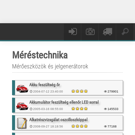
Méréstechnika
Mérőeszközök és jelgenerátorok
Akku feszültség őr
2004-07-12 23:40:00
279901
Akkumulátor feszültség ellenőr LED sorral
2005-03-16 08:55:00
145533
Alkatrészvizsgálat oszcilloszkóppal
2008-09-27 18:18:56
77168