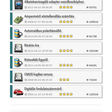
Alkatrészvizsgáló adapter oszcilloszkóphoz
2011-04-22 08:49:36
53701
Ampermérő söntellenállás számítás
2006-07-27 09:10:00
109510
Automatikus polaritásváltó
2013-05-26 07:26:54
81738
Bináris óra
2012-04-12 10:55:58
150190
Biztosíték figyelő
2011-10-05 09:30:57
64191
CMOS logikai ceruza
2008-06-24 08:15:33
74104
Digitális fordulatszámmérő
2002-11-10 13:30:00
132519