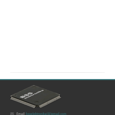
Email:
bsselektronika(@)
gmail.com