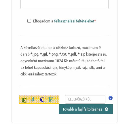
Elfogadom a
felhasználási feltételeket
*
A következő oldalon a cikkhez tartozó, maximum 9
darab
*.jpg, *.gif, *.png, *.txt, *.pdf, *.zip
kiterjesztésű,
egyenként maximum 1024 Kb méretű fájl tölthető fel.
Ez lehet kapcsolási rajz, fénykép, nyák rajz, stb, ami a
cikk leírásához tartozik.
Tovább a fájl feltöltéshez