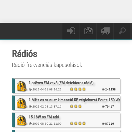
Rádiós
Rádió frekvenciás kapcsolások
1 csöves FM vevő (FM detektoros rádió)
2012-04-21 08:29:22
247258
1 MHz-es szinusz kimenetű RF végfokozat Pout= 150 Wrms
2021-02-08 13:37:16
79417
15-18W-os FM adó
2005-08-30 21:11:00
87616