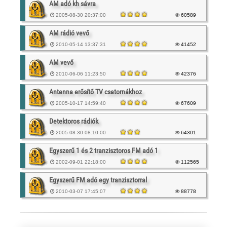
AM adó kh sávra
2005-08-30 20:37:00
60589
AM rádió vevő
2010-05-14 13:37:31
41452
AM vevő
2010-06-06 11:23:50
42376
Antenna erősítő TV csatornákhoz
2005-10-17 14:59:40
67609
Detektoros rádiók
2005-08-30 08:10:00
64301
Egyszerű 1 és 2 tranzisztoros FM adó 1
2002-09-01 22:18:00
112565
Egyszerű FM adó egy tranzisztorral
2010-03-07 17:45:07
88778