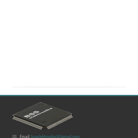
Email:
bsselektronika(@)
gmail.com