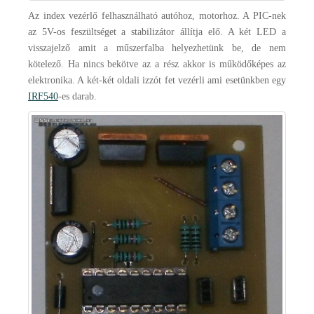
Az index vezérlő felhasználható autóhoz, motorhoz. A PIC-nek
az 5V-os feszültséget a stabilizátor állítja elő. A két LED a
visszajelző amit a műszerfalba helyezhetünk be, de nem
kötelező. Ha nincs bekötve az a rész akkor is működőképes az
elektronika. A két-két oldali izzót fet vezérli ami esetünkben egy
IRF540
-es darab.