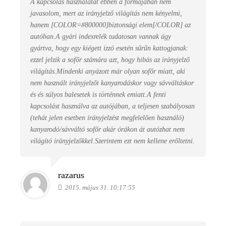
A kapcsolás használatát ebben a formájában nem
javasolom, mert az irányjelző világítás nem kényelmi,
hanem [COLOR=#800000]biztonsági elem[/COLOR] az
autóban.A gyári indexrelék tudatosan vannak úgy
gyártva, hogy egy kiégett izzó esetén sűrűn kattogjanak:
ezzel jelzik a sofőr számára azt, hogy hibás az irányjelző
világítás.Mindenki anyázott már olyan sofőr miatt, aki
nem használt irányjelzőt kanyarodáskor vagy sávváltáskor
és és súlyos balesetek is történnek emiatt.A fenti
kapcsolást használva az autójában, a teljesen szabályosan
(tehát jelen esetben irányjelzést megfelelően használó)
kanyarodó/sávváltó sofőr akár órákon át autózhat nem
világító irányjelzőkkel.Szerintem ezt nem kellene erőltetni.
razarus
2015. május 31. 10:17:55