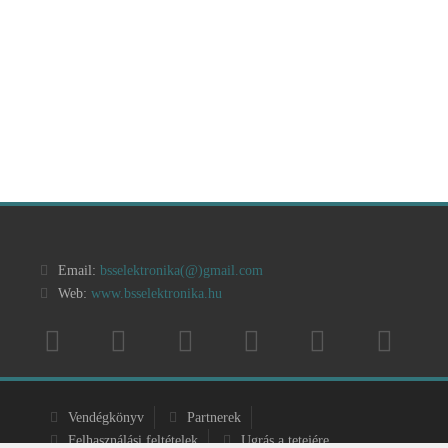
Email:
bsselektronika(@)
gmail.com
Web:
www.bsselektronika.hu
Vendégkönyv
Partnerek
Felhasználási feltételek
Ugrás a tetejére