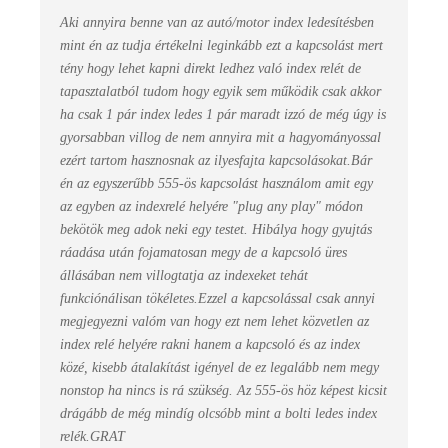
Aki annyira benne van az autó/motor index ledesítésben
mint én az tudja értékelni leginkább ezt a kapcsolást mert
tény hogy lehet kapni direkt ledhez való index relét de
tapasztalatból tudom hogy egyik sem működik csak akkor
ha csak 1 pár index ledes 1 pár maradt izzó de még úgy is
gyorsabban villog de nem annyira mit a hagyományossal
ezért tartom hasznosnak az ilyesfajta kapcsolásokat.Bár
én az egyszerűbb 555-ös kapcsolást használom amit egy
az egyben az indexrelé helyére "plug any play" módon
bekötök meg adok neki egy testet. Hibálya hogy gyujtás
ráadása után fojamatosan megy de a kapcsoló üres
állásában nem villogtatja az indexeket tehát
funkciónálisan tökéletes.Ezzel a kapcsolással csak annyi
megjegyezni valóm van hogy ezt nem lehet közvetlen az
index relé helyére rakni hanem a kapcsoló és az index
közé, kisebb átalakítást igényel de ez legalább nem megy
nonstop ha nincs is rá szükség. Az 555-ös höz képest kicsit
drágább de még mindíg olcsóbb mint a bolti ledes index
relék.GRAT