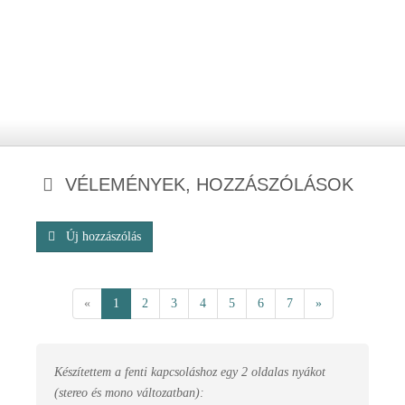
VÉLEMÉNYEK, HOZZÁSZÓLÁSOK
Új hozzászólás
«
1
2
3
4
5
6
7
»
Készítettem a fenti kapcsoláshoz egy 2 oldalas nyákot
(stereo és mono változatban):