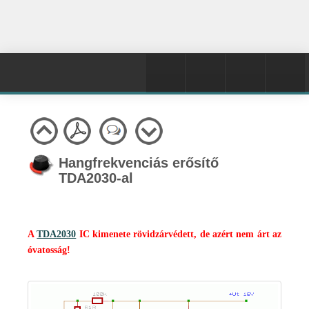
Hangfrekvenciás erősítő
TDA2030-al
A
TDA2030
IC kimenete rövidzárvédett, de azért nem árt az
óvatosság!