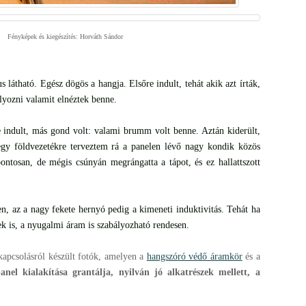
Fényképek és kiegészítés: Horváth Sándor
s látható. Egész dögös a hangja. Elsőre indult, tehát akik azt írták,
yozni valamit elnéztek benne.
e indult, más gond volt: valami brumm volt benne. Aztán kiderült,
egy földvezetékre terveztem rá a panelen lévő nagy kondik közös
gpontosan, de mégis csúnyán megrángatta a tápot, és ez hallattszott
en, az a nagy fekete hernyó pedig a kimeneti induktivitás. Tehát ha
zek is, a nyugalmi áram is szabályozható rendesen.
 kapcsolásról készült fotók, amelyen a
hangszóró védő áramkör
és a
anel kialakítása grantálja, nyilván jó alkatrészek mellett, a