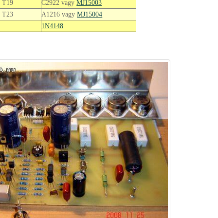
, T19
C2922 vagy
MJ15003
, T23
A1216 vagy
MJ15004
1N4148