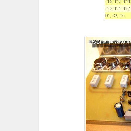
T16, T17, T18
T20, T21, T22
D1, D2, D3