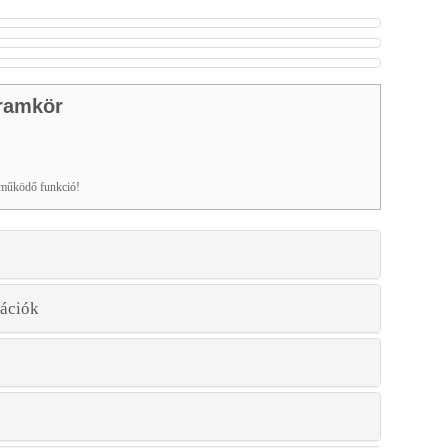
ramkör
 működő funkció!
ációk