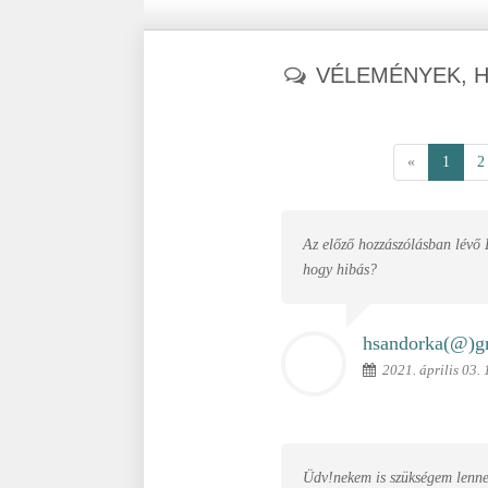
VÉLEMÉNYEK, 
«
1
2
Az előző hozzászólásban lévő 
hogy hibás?
hsandorka(@)
g
2021. április 03. 
Üdv!nekem is szükségem lenne