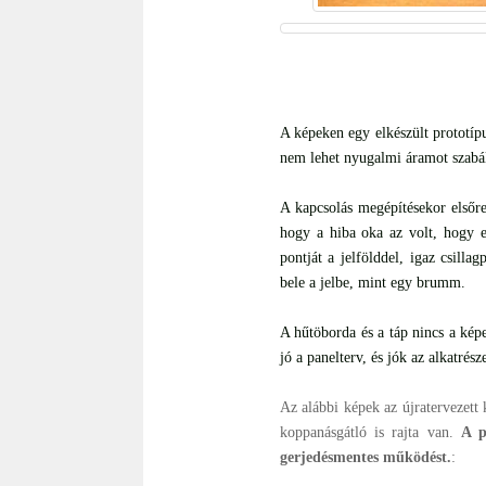
A képeken egy elkészült prototípu
nem lehet nyugalmi áramot szabál
A kapcsolás megépítésekor elsőr
hogy a hiba oka az volt, hogy 
pontját a jelfölddel, igaz csilla
bele a jelbe, mint egy brumm.
A hűtöborda és a táp nincs a kép
jó a panelterv, és jók az alkatrés
Az alábbi képek az újratervezett
koppanásgátló is rajta van.
A p
gerjedésmentes működést.
: