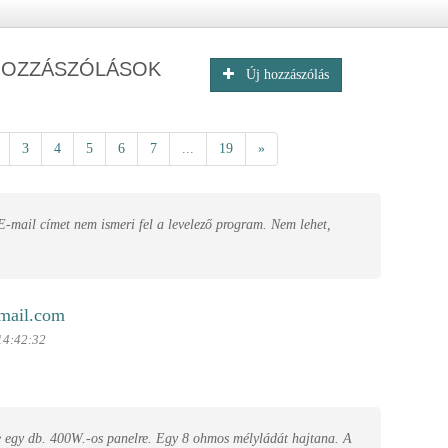
HOZZÁSZÓLÁSOK
Új hozzászólás
3
4
5
6
7
...
19
»
E-mail címet nem ismeri fel a levelező program. Nem lehet,
mail.com
14:42:32
 egy db. 400W.-os panelre. Egy 8 ohmos mélyládát hajtana. A