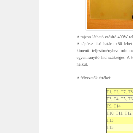
A rajzon látható erősítő 400W te
A tápfesz alsó határa ±50 lehe
kimenő teljesítményhez minim
egyenirányító híd szükséges. 
nélkül.
A félvezetők értékei:
T1, T2, T7, T8
T3, T4, T5, T6
T9, T14
T10, T11, T12
T13
T15