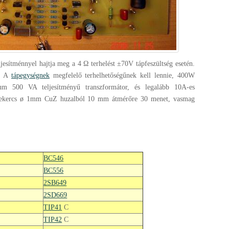
ljesítménnyel hajtja meg a 4 Ω terhelést ±70V tápfeszültség esetén.
t. A
tápegységnek
megfelelő terhelhetőségűnek kell lennie, 400W
um 500 VA teljesítményű transzformátor, és legalább 10A-es
A tekercs ø 1mm CuZ huzalból 10 mm átmérőre 30 menet, vasmag
BC546
BC556
2SB649
2SD669
TIP41
C
TIP42
C