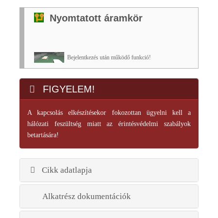
Nyomtatott áramkör
Bejelentkezés után működő funkció!
FIGYELEM!
A kapcsolás elkészítésekor fokozottan ügyelni kell a
hálózati feszültség miatt az érintésvédelmi szabályok
betartására!
Cikk adatlapja
Alkatrész dokumentációk