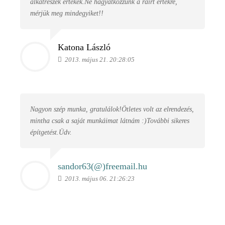
alkatrészek értékék.Ne hagyatkozzunk a ráírt értékre,
mérjük meg mindegyiket!!
Katona László
2013. május 21. 20:28:05
Nagyon szép munka, gratulálok!Ötletes volt az elrendezés,
mintha csak a saját munkáimat látnám :)További sikeres
építgetést.Üdv.
sandor63(@)
freemail.hu
2013. május 06. 21:26:23