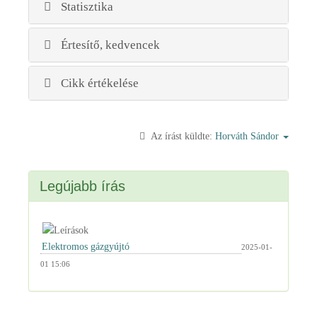
Statisztika
Értesítő, kedvencek
Cikk értékelése
Az írást küldte:
Horváth Sándor
Legújabb írás
2025-01-
01 15:06