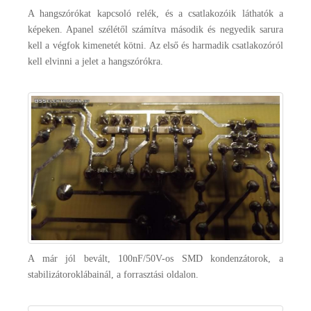
A hangszórókat kapcsoló relék, és a csatlakozóik láthatók a
képeken. Apanel szélétől számítva második és negyedik sarura
kell a végfok kimenetét kötni. Az első és harmadik csatlakozóról
kell elvinni a jelet a hangszórókra.
A már jól bevált, 100nF/50V-os SMD kondenzátorok, a
stabilizátoroklábainál, a forrasztási oldalon.