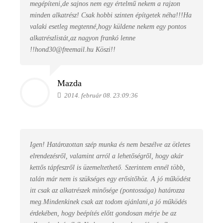
megépíteni,de sajnos nem egy értelmű nekem a rajzon
minden alkatrész! Csak hobbi szinten építgetek néha!!!Ha
valaki esetleg megtenné,hogy küldene nekem egy pontos
alkatrészlistát,az nagyon frankó lenne
!!hond30@freemail.hu Köszi!!
Mazda
2014. február 08. 23:09:36
Igen! Határozottan szép munka és nem beszélve az ötletes
elrendezésről, valamint arról a lehetőségről, hogy akár
kettős tápfeszről is üzemeltethető. Szerintem ennél több,
talán már nem is szükséges egy erősitőhöz. A jó működést
itt csak az alkatrészek minősége (pontossága) határozza
meg.Mindenkinek csak azt todom ajánlani,a jó működés
érdekében, hogy beépítés előtt gondosan mérje be az