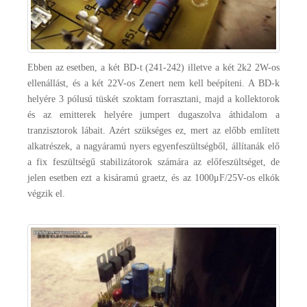
Ebben az esetben, a két BD-t (241-242) illetve a két 2k2 2W-os
ellenállást, és a két 22V-os Zenert nem kell beépíteni. A BD-k
helyére 3 pólusú tüskét szoktam forrasztani, majd a kollektorok
és az emitterek helyére jumpert dugaszolva áthidalom a
tranzisztorok lábait. Azért szükséges ez, mert az előbb említett
alkatrészek, a nagyáramú nyers egyenfeszültségből, állítanák elő
a fix feszültségű stabilizátorok számára az előfeszültséget, de
jelen esetben ezt a kisáramú graetz, és az 1000μF/25V-os elkók
végzik el.