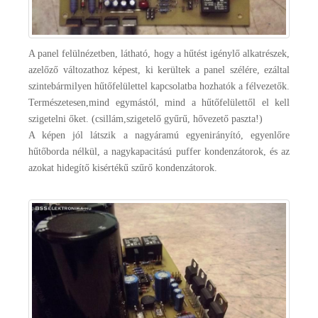
A panel felülnézetben, látható, hogy a hűtést igénylő alkatrészek,
azelőző változathoz képest, ki kerültek a panel szélére, ezáltal
szintebármilyen hűtőfelülettel kapcsolatba hozhatók a félvezetők.
Természetesen,mind egymástól, mind a hűtőfelülettől el kell
szigetelni őket. (csillám,szigetelő gyűrű, hővezető paszta!)
A képen jól látszik a nagyáramú egyenirányító, egyenlőre
hűtőborda nélkül, a nagykapacitású puffer kondenzátorok, és az
azokat hidegítő kisértékű szűrő kondenzátorok.