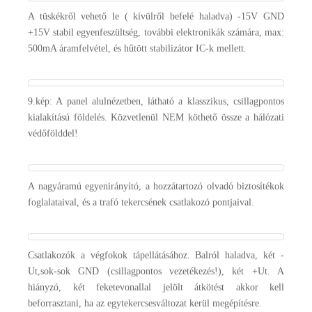
A tüskékről vehető le ( kívülről befelé haladva) -15V GND
+15V stabil egyenfeszültség, további elektronikák számára, max:
500mA áramfelvétel, és hűtött stabilizátor IC-k mellett.
9.kép: A panel alulnézetben, látható a klasszikus, csillagpontos
kialakítású földelés. Közvetlenül NEM köthető össze a hálózati
védőfölddel!
A nagyáramú egyenirányító, a hozzátartozó olvadó biztosítékok
foglalataival, és a trafó tekercsének csatlakozó pontjaival.
Csatlakozók a végfokok tápellátásához. Balról haladva, két -
Ut,sok-sok GND (csillagpontos vezetékezés!), két +Ut. A
hiányzó, két feketevonallal jelölt átkötést akkor kell
beforrasztani, ha az egytekercsesváltozat kerül megépítésre.