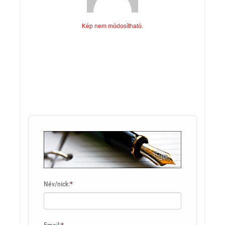
Név/nick:
*
Email:
*