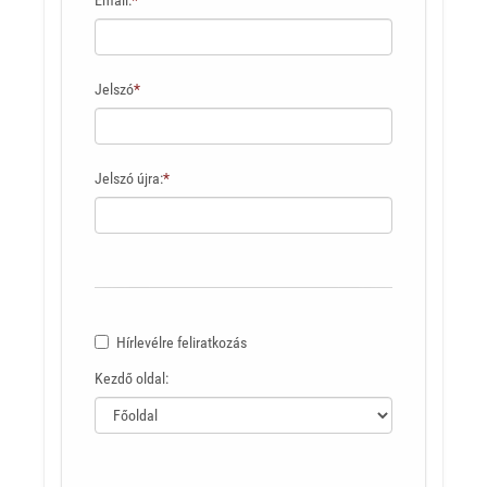
Jelszó
*
Jelszó újra:
*
Hírlevélre feliratkozás
Kezdő oldal: