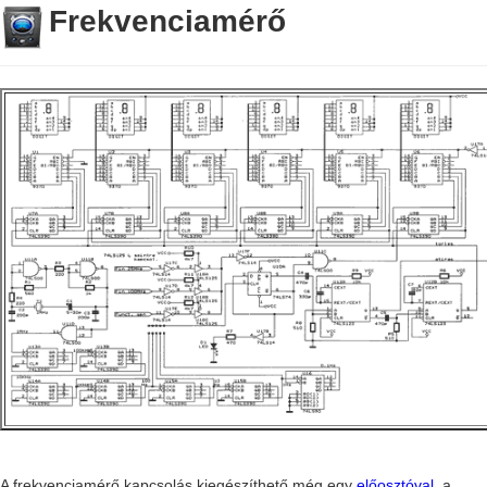
Frekvenciamérő
A frekvenciamérő kapcsolás kiegészíthető még egy
előosztóval
, a