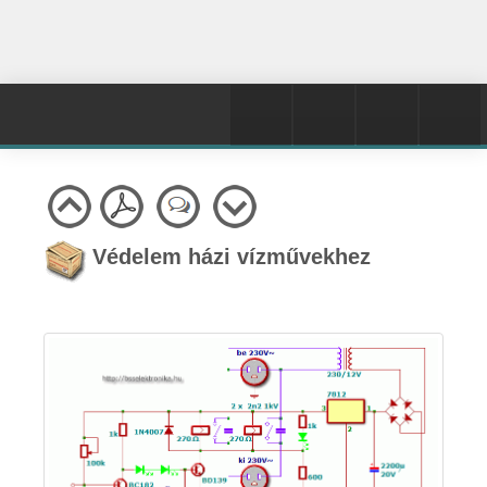
Védelem házi vízművekhez