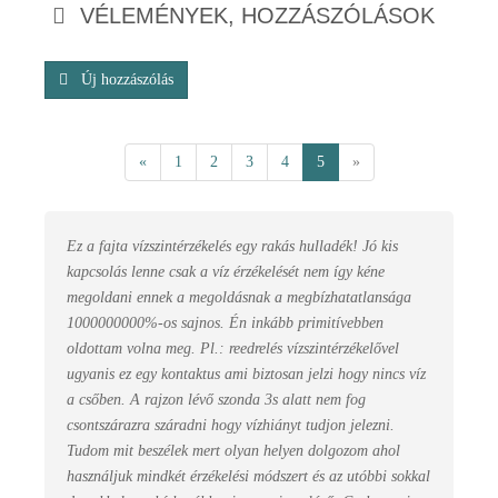
VÉLEMÉNYEK, HOZZÁSZÓLÁSOK
Új hozzászólás
«
1
2
3
4
5
»
Ez a fajta vízszintérzékelés egy rakás hulladék! Jó kis
kapcsolás lenne csak a víz érzékelését nem így kéne
megoldani ennek a megoldásnak a megbízhatatlansága
1000000000%-os sajnos. Én inkább primitívebben
oldottam volna meg. Pl.: reedrelés vízszintérzékelővel
ugyanis ez egy kontaktus ami biztosan jelzi hogy nincs víz
a csőben. A rajzon lévő szonda 3s alatt nem fog
csontszárazra száradni hogy vízhiányt tudjon jelezni.
Tudom mit beszélek mert olyan helyen dolgozom ahol
használjuk mindkét érzékelési módszert és az utóbbi sokkal