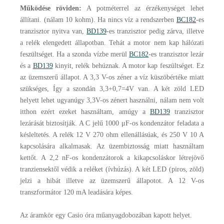
Működése röviden:
A potméterrel az érzékenységet lehet
állítani. (nálam 10 kohm). Ha nincs víz a rendszerben
BC182
-es
tranzisztor nyitva van,
BD139
-es tranzisztor pedig zárva, illetve
a relék elengedett állapotban. Tehát a motor nem kap hálózati
feszültséget. Ha a szonda vízbe merül
BC182
-es tranzisztor lezár
és a
BD139
kinyit, relék behúznak. A motor kap feszültséget. Ez
az üzemszerű állapot. A 3,3 V-os zéner a víz küszöbértéke miatt
szükséges, Így a szondán 3,3+0,7=4V van. A két zöld LED
helyett lehet ugyanúgy 3,3V-os zénert használni, nálam nem volt
itthon ezért ezeket használtam, amúgy a
BD139
tranzisztor
lezárását biztosítják. A C jelű 1000 μF-os kondenzátor feladata a
késleltetés. A relék 12 V 270 ohm ellenállásúak, és 250 V 10 A
kapcsolására alkalmasak. Az üzembiztosság miatt használtam
kettőt. A 2,2 nF-os kondenzátorok a kikapcsoláskor létrejövő
tranziensektől védik a reléket (ívhúzás). A két LED (piros, zöld)
jelzi a hibát illetve az üzemszerű állapotot. A 12 V-os
transzformátor 120 mA leadására képes.
Az áramkör egy Casio óra műanyagdobozában kapott helyet.