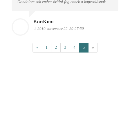
Gondolom sok ember örülni fog ennek a kapcsolásnak.
KoriKimi
2010. november 22. 20:27:50
«
1
2
3
4
5
»