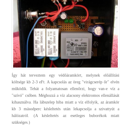
Így hát terveztem egy védőáramkört, melynek előállítási
költsége kb 2-3 eFt. A kapcsolás az öreg "virágcserép őr" elvén
működik. Tehát a folyamatosan ellenőrzi, hogy van-e víz a
"szívó" csőben. Méghozzá a víz alacsony elektromos ellenállását
kihasználva. Ha lábszelep hiba miatt a víz elfolyik, az áramkör
kb 3 másodperc késleltetés után lekapcsolja a szivattyút a
hálózatról. (A késleltetés az esetleges buborékok miatt
szükséges.)