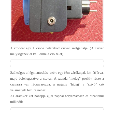
A szondát egy T csőbe belerakott csavar szolgáltatja. (A csavar
mélységének el kell érnie a cső felét)
Szükséges a légmentesítés, ezért egy fém zárókupak lett átfúrva,
majd belehegesztve a csavar. A szonda "meleg" pozitív része a
csavarra van rácsavarozva, a negatív "hideg" a "szívó" cső
valamelyik fém részéhez.
Az áramkör két hónapja éjjel nappal folyamatosan és hibátlanul
működik.