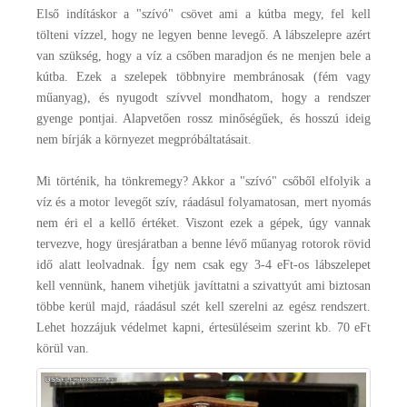
Első indításkor a "szívó" csövet ami a kútba megy, fel kell
tölteni vízzel, hogy ne legyen benne levegő. A lábszelepre azért
van szükség, hogy a víz a csőben maradjon és ne menjen bele a
kútba. Ezek a szelepek többnyire membránosak (fém vagy
műanyag), és nyugodt szívvel mondhatom, hogy a rendszer
gyenge pontjai. Alapvetően rossz minőségűek, és hosszú ideig
nem bírják a környezet megpróbáltatásait.
Mi történik, ha tönkremegy? Akkor a "szívó" csőből elfolyik a
víz és a motor levegőt szív, ráadásul folyamatosan, mert nyomás
nem éri el a kellő értéket. Viszont ezek a gépek, úgy vannak
tervezve, hogy üresjáratban a benne lévő műanyag rotorok rövid
idő alatt leolvadnak. Így nem csak egy 3-4 eFt-os lábszelepet
kell vennünk, hanem vihetjük javíttatni a szivattyút ami biztosan
többe kerül majd, ráadásul szét kell szerelni az egész rendszert.
Lehet hozzájuk védelmet kapni, értesüléseim szerint kb. 70 eFt
körül van.