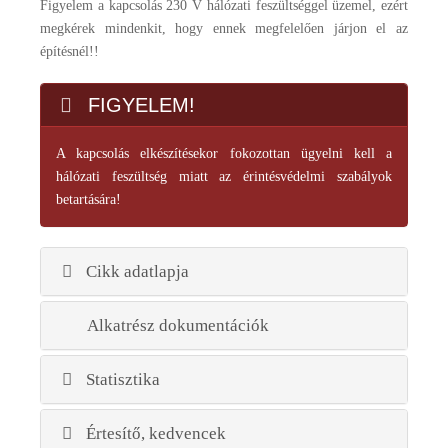
Figyelem a kapcsolás 230 V hálózati feszültséggel üzemel, ezért
megkérek mindenkit, hogy ennek megfelelően járjon el az
építésnél!!
FIGYELEM!
A kapcsolás elkészítésekor fokozottan ügyelni kell a
hálózati feszültség miatt az érintésvédelmi szabályok
betartására!
Cikk adatlapja
Alkatrész dokumentációk
Statisztika
Értesítő, kedvencek