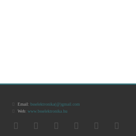
Email:
bsselektronika(@)
gmail.com
Web:
www.bsselektronika.hu