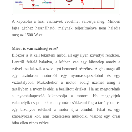
A kapcsolás a házi vízművek védelmét valósítja meg. Minden
fajta géphez használható, melynek teljesítménye nem haladja
meg az 1500 W-ot.
Miért is van szükség erre?
Először is át kell tekinteni miből áll egy ilyen szivattyú rendszer.
Lentről felfelé haladva, a kútban van egy lábszelep amely a
csővel csatlakozik a szivattyú bemeneti részéhez. A gép maga áll
egy aszinkron motorból egy nyomáskapcsolóból és egy
víztartályból. Működéskor a motor addig üzemel amíg a
tartályban a nyomás eléri a beállított értéket. Ha az megtörténik
a nyomáskapcsoló kikapcsolja a motort. Ha megnyitjuk
valamelyik csapot akkor a nyomás csökkenni fog a tartályban, és
egy bizonyos értéknél a motor újra elindul. Tehát ez egy
szabályozási kör, ami tökéletesen működik, viszont egy órási
hiba ellen nincs védve.