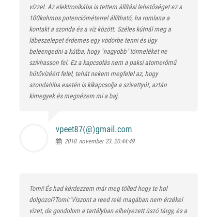
vízzel. Az elektronikába is tettem állítási lehetőséget ez a
100kohmos potencióméterrel állítható, ha romlana a
kontakt a szonda és a víz között. Széles kútnál meg a
lábeszelepet érdemes egy vödörbe tenni és úgy
beleengedni a kútba, hogy "nagyobb" törmeléket ne
szívhasson fel. Ez a kapcsolás nem a paksi atomerőmű
hűtővízéért felel, tehát nekem megfelel az, hogy
szondahiba esetén is kikapcsolja a szivattyút, aztán
kimegyek és megnézem mi a baj.
vpeet87(@)
gmail.com
2010. november 23. 20:44:49
Tomi! És had kérdezzem már meg tölled hogy te hol
dolgozol?Tomi:"Viszont a reed relé magában nem érzékel
vizet, de gondolom a tartályban elhelyezett úszó tárgy, és a