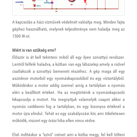
A kapcsolás a házi vízművek védelmét valósítja meg. Minden fajta
géphez használható, melynek teljesítménye nem haladja meg az
1500 W-ot.
Miért is van szükség erre?
Először is át kell tekinteni miből áll egy ilyen szivattyú rendszer.
Lentről felfelé haladva, a kútban van egy lábszelep amely a csővel
csatlakozik a szivattyú bemeneti részéhez. A gép maga áll egy
aszinkron motorból egy nyomáskapcsolóból és egy víztartályból.
Működéskor a motor addig üzemel amíg a tartályban a nyomás
eléri a beállított értéket. Ha az megtörténik a nyomáskapcsoló
kikapcsolja a motort. Ha megnyitjuk valamelyik csapot akkor a
nyomás csökkenni fog a tartályban, és egy bizonyos értéknél a
motor újra elindul. Tehát ez egy szabályozási kör, ami tökéletesen
működik, viszont egy órási hiba ellen nincs védve.
Első indításkor a "szívó" csövet ami a kútba megy, fel kell tölteni