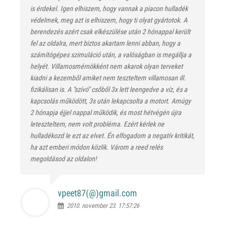
is érdekel. Igen elhiszem, hogy vannak a piacon hulladék
védelmek, meg azt is elhiszem, hogy ti olyat gyártotok. A
berendezés azért csak elkészülése után 2 hónappal került
fel az oldalra, mert biztos akartam lenni abban, hogy a
számítógépes szimuláció után, a valóságban is megállja a
helyét. Villamosmérnökként nem akarok olyan terveket
kiadni a kezemből amiket nem teszteltem villamosan ill.
fizikálisan is. A "szívó" csőből 3x lett leengedve a víz, és a
kapcsolás működött, 3s után lekapcsolta a motort. Amúgy
2 hónapja éjjel nappal működik, és most hétvégén újra
leteszteltem, nem volt probléma. Ezért kérlek ne
hulladékozd le ezt az elvet. Én elfogadom a negatív kritikát,
ha azt emberi módon közlik. Várom a reed relés
megoldásod az oldalon!
vpeet87(@)
gmail.com
2010. november 23. 17:57:26