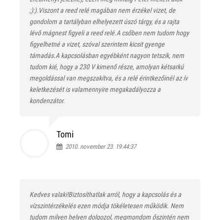
;):).Viszont a reed relé magában nem érzékel vizet, de
gondolom a tartályban elhelyezett úszó tárgy, és a rajta
lévő mágnest figyeli a reed relé.A csőben nem tudom hogy
figyelhetné a vizet, szóval szerintem kicsit gyenge
támadás.A kapcsolásban egyébként nagyon tetszik, nem
tudom kié, hogy a 230 V kimenő része, amolyan kétsarkú
megoldással van megszakítva, és a relé érintkezőinél az ív
keletkezését is valamennyire megakadályozza a
kondenzátor.
Tomi
2010. november 23. 19:44:37
Kedves valaki!Biztosíthatlak arról, hogy a kapcsolás és a
vízszintérzékelés ezen módja tökéletesen működik. Nem
tudom milyen helyen dolgozol, megmondom őszintén nem