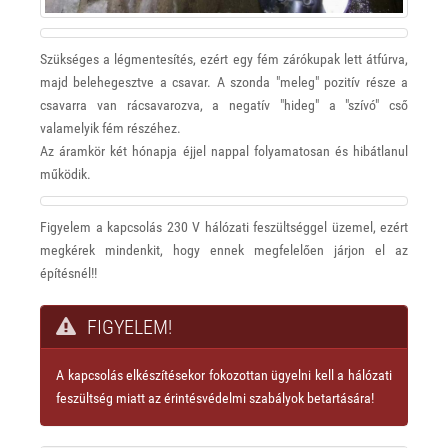
Szükséges a légmentesítés, ezért egy fém zárókupak lett átfúrva,
majd belehegesztve a csavar. A szonda "meleg" pozitív része a
csavarra van rácsavarozva, a negatív "hideg" a "szívó" cső
valamelyik fém részéhez.
Az áramkör két hónapja éjjel nappal folyamatosan és hibátlanul
működik.
Figyelem a kapcsolás 230 V hálózati feszültséggel üzemel, ezért
megkérek mindenkit, hogy ennek megfelelően járjon el az
építésnél!!
FIGYELEM!
A kapcsolás elkészítésekor fokozottan ügyelni kell a hálózati
feszültség miatt az érintésvédelmi szabályok betartására!