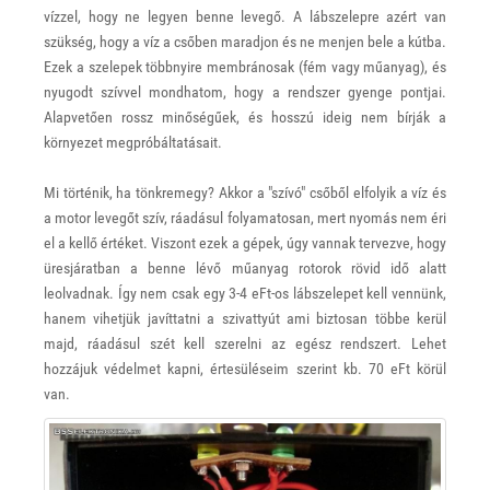
vízzel, hogy ne legyen benne levegő. A lábszelepre azért van
szükség, hogy a víz a csőben maradjon és ne menjen bele a kútba.
Ezek a szelepek többnyire membránosak (fém vagy műanyag), és
nyugodt szívvel mondhatom, hogy a rendszer gyenge pontjai.
Alapvetően rossz minőségűek, és hosszú ideig nem bírják a
környezet megpróbáltatásait.
Mi történik, ha tönkremegy? Akkor a "szívó" csőből elfolyik a víz és
a motor levegőt szív, ráadásul folyamatosan, mert nyomás nem éri
el a kellő értéket. Viszont ezek a gépek, úgy vannak tervezve, hogy
üresjáratban a benne lévő műanyag rotorok rövid idő alatt
leolvadnak. Így nem csak egy 3-4 eFt-os lábszelepet kell vennünk,
hanem vihetjük javíttatni a szivattyút ami biztosan többe kerül
majd, ráadásul szét kell szerelni az egész rendszert. Lehet
hozzájuk védelmet kapni, értesüléseim szerint kb. 70 eFt körül
van.