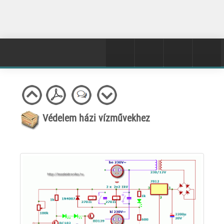
Védelem házi vízművekhez