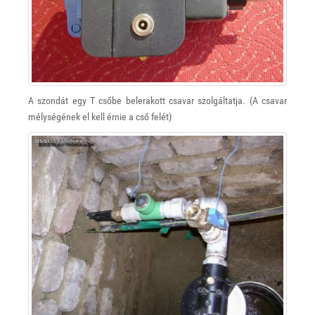
A szondát egy T csőbe belerakott csavar szolgáltatja. (A csavar
mélységének el kell érnie a cső felét)