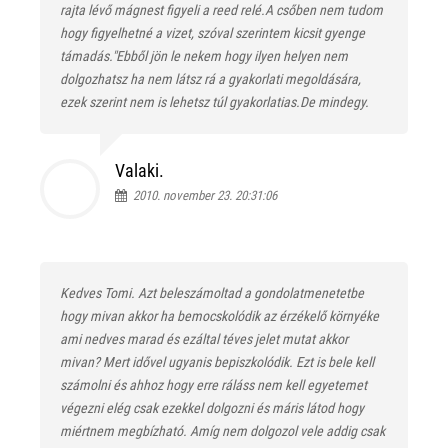
rajta lévő mágnest figyeli a reed relé.A csőben nem tudom
hogy figyelhetné a vizet, szóval szerintem kicsit gyenge
támadás."Ebből jön le nekem hogy ilyen helyen nem
dolgozhatsz ha nem látsz rá a gyakorlati megoldására,
ezek szerint nem is lehetsz túl gyakorlatias.De mindegy.
Valaki.
2010. november 23. 20:31:06
Kedves Tomi. Azt beleszámoltad a gondolatmenetetbe
hogy mivan akkor ha bemocskolódik az érzékelő környéke
ami nedves marad és ezáltal téves jelet mutat akkor
mivan? Mert idővel ugyanis bepiszkolódik. Ezt is bele kell
számolni és ahhoz hogy erre ráláss nem kell egyetemet
végezni elég csak ezekkel dolgozni és máris látod hogy
miértnem megbízható. Amíg nem dolgozol vele addig csak