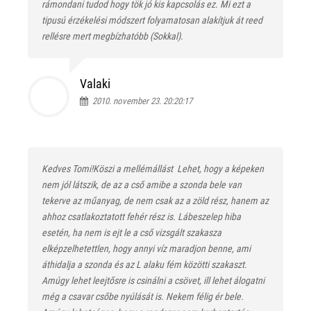
rámondani tudod hogy tök jó kis kapcsolás ez. Mi ezt a
tipusú érzékelési módszert folyamatosan alakítjuk át reed
rellésre mert megbízhatóbb (Sokkal).
Valaki
2010. november 23. 20:20:17
Kedves Tomi!Köszi a mellémállást
Lehet, hogy a képeken
nem jól látszik, de az a cső amibe a szonda bele van
tekerve az műanyag, de nem csak az a zöld rész, hanem az
ahhoz csatlakoztatott fehér rész is. Lábeszelep hiba
esetén, ha nem is ejt le a cső vizsgált szakasza
elképzelhetettlen, hogy annyi víz maradjon benne, ami
áthidalja a szonda és az L alaku fém közötti szakaszt.
Amúgy lehet leejtősre is csinálni a csövet, ill lehet álogatni
még a csavar csőbe nyúlását is. Nekem félig ér bele.