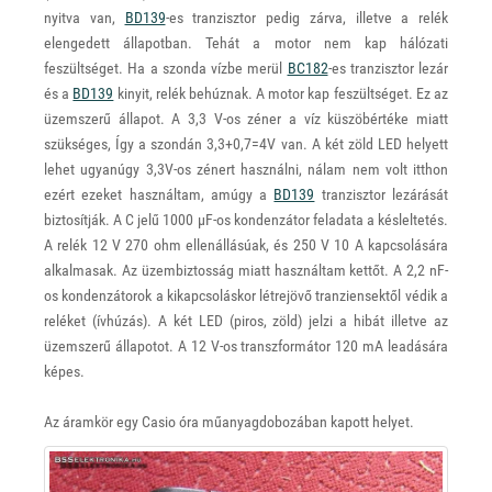
nyitva van,
BD139
-es tranzisztor pedig zárva, illetve a relék
elengedett állapotban. Tehát a motor nem kap hálózati
feszültséget. Ha a szonda vízbe merül
BC182
-es tranzisztor lezár
és a
BD139
kinyit, relék behúznak. A motor kap feszültséget. Ez az
üzemszerű állapot. A 3,3 V-os zéner a víz küszöbértéke miatt
szükséges, Így a szondán 3,3+0,7=4V van. A két zöld LED helyett
lehet ugyanúgy 3,3V-os zénert használni, nálam nem volt itthon
ezért ezeket használtam, amúgy a
BD139
tranzisztor lezárását
biztosítják. A C jelű 1000 μF-os kondenzátor feladata a késleltetés.
A relék 12 V 270 ohm ellenállásúak, és 250 V 10 A kapcsolására
alkalmasak. Az üzembiztosság miatt használtam kettőt. A 2,2 nF-
os kondenzátorok a kikapcsoláskor létrejövő tranziensektől védik a
reléket (ívhúzás). A két LED (piros, zöld) jelzi a hibát illetve az
üzemszerű állapotot. A 12 V-os transzformátor 120 mA leadására
képes.
Az áramkör egy Casio óra műanyagdobozában kapott helyet.