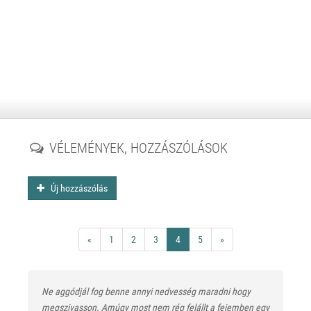
VÉLEMÉNYEK, HOZZÁSZÓLÁSOK
Új hozzászólás
«
1
2
3
4
5
»
Ne aggódjál fog benne annyi nedvesség maradni hogy
megszivasson. Amúgy most nem rég felállt a fejemben egy