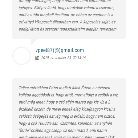
Amúgy lehetséges, hogy a rendszer nem karbantartás
igényes. Elképzelhető, hogy rárakódik valami a csavarra,
amit ezután megkell tisztítani, de ebben az esetben is a
szivattyú kikapcsolt állapotban van. A kapcsolás saját, és
eddigi látott és szerzett tapasztalataim alapján terveztem.
vpeet87(@)
gmail.com
2010. november 23. 20:13:16
Teljes mértékben Péter mellett állok.Értem a névtelen
kolléga aggódását is, hogy attól, mert elfolyt a csőből a víz,
attól még lehet, hogy a cső alján marad egy kis víz a 2
érzékelő között, de mivel ennek elég kicsi(nagyon kicsi) a
valószínűsége(és ezt ,ég meg is erősíti, hogy nem biztos,
hogy a cső 10000%-san vízszintes, különben az enyhén
"ferde" csőben egy csepp víz nem marad, ami hamis
eredményt jelezne), ezért még mindig Péter mellett álok