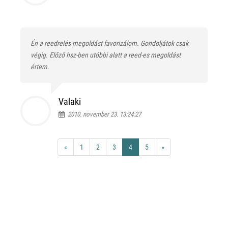
Én a reedrelés megoldást favorizálom. Gondoljátok csak
végig. Előző hsz-ben utóbbi alatt a reed-es megoldást
értem.
Valaki
2010. november 23. 13:24:27
«
1
2
3
4
5
»