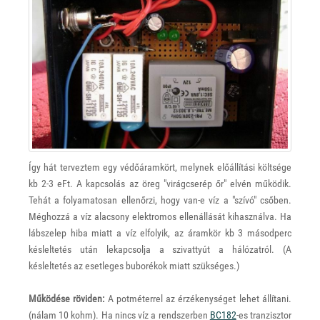
Így hát terveztem egy védőáramkört, melynek előállítási költsége
kb 2-3 eFt. A kapcsolás az öreg "virágcserép őr" elvén működik.
Tehát a folyamatosan ellenőrzi, hogy van-e víz a "szívó" csőben.
Méghozzá a víz alacsony elektromos ellenállását kihasználva. Ha
lábszelep hiba miatt a víz elfolyik, az áramkör kb 3 másodperc
késleltetés után lekapcsolja a szivattyút a hálózatról. (A
késleltetés az esetleges buborékok miatt szükséges.)
Működése röviden:
A potméterrel az érzékenységet lehet állítani.
(nálam 10 kohm). Ha nincs víz a rendszerben
BC182
-es tranzisztor