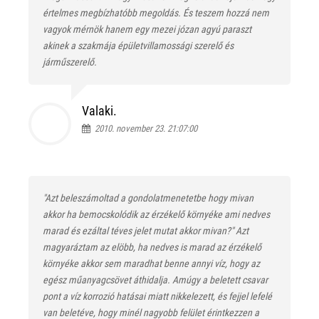
értelmes megbízhatóbb megoldás. És teszem hozzá nem
vagyok mérnök hanem egy mezei józan agyú paraszt
akinek a szakmája épületvillamossági szerelő és
járműszerelő.
Valaki.
2010. november 23. 21:07:00
"Azt beleszámoltad a gondolatmenetetbe hogy mivan
akkor ha bemocskolódik az érzékelő környéke ami nedves
marad és ezáltal téves jelet mutat akkor mivan?" Azt
magyaráztam az elöbb, ha nedves is marad az érzékelő
környéke akkor sem maradhat benne annyi víz, hogy az
egész műanyagcsövet áthidalja. Amúgy a beletett csavar
pont a víz korrozió hatásai miatt nikkelezett, és fejjel lefelé
van beletéve, hogy minél nagyobb felület érintkezzen a