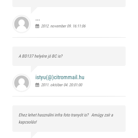
...
2012. november 09. 16:11:06
A BD137 helyére jó BC is?
istyu(@)
citrommail.hu
2011. október 04. 20:01:00
Ehez lehet használni infra foto tranyót is?
Amúgy zsír a
kapcsolás!