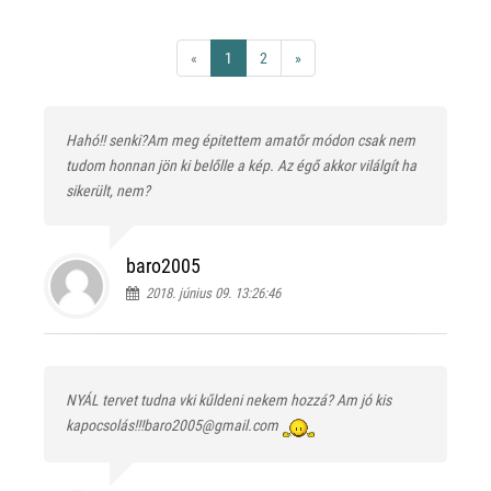
«
1
2
»
Hahó!! senki?Am meg épitettem amatőr módon csak nem
tudom honnan jön ki belőlle a kép. Az égő akkor vilálgít ha
sikerült, nem?
baro2005
2018. június 09. 13:26:46
NYÁL tervet tudna vki kűldeni nekem hozzá? Am jó kis
kapocsolás!!!baro2005@gmail.com