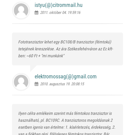
istyu(@)
citrommail.hu
2011. október 04. 19:59:16
Fototranzisztor lehet egy BC108/B tranzisztor (fémtokú)
tetejének lereszelése. Az ára Székesfehérváron az Ec kft-
ben: ~60 Ft + "mi munkánk"
elektromossag(@)
gmail.com
2010. augusztus 19. 20:08:15
Ilyen célra emlékeim szerint más fémtokos tranzisztor is
használható, pl. BC109C. A tranzisztoros megoldásnak 2
esetben igenis van értelme: 1. kísérletezés, érdekesség, 2.
van a fiókban régi, fölösleges fémtokos tranzisztor. Bár