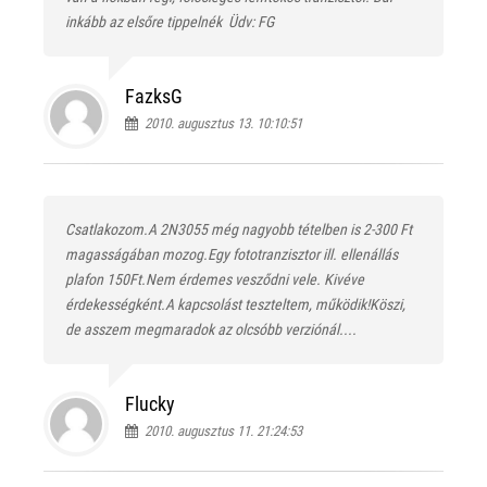
inkább az elsőre tippelnék
Üdv: FG
FazksG
2010. augusztus 13. 10:10:51
Csatlakozom.A 2N3055 még nagyobb tételben is 2-300 Ft
magasságában mozog.Egy fototranzisztor ill. ellenállás
plafon 150Ft.Nem érdemes vesződni vele. Kivéve
érdekességként.A kapcsolást teszteltem, működik!Köszi,
de asszem megmaradok az olcsóbb verziónál....
Flucky
2010. augusztus 11. 21:24:53