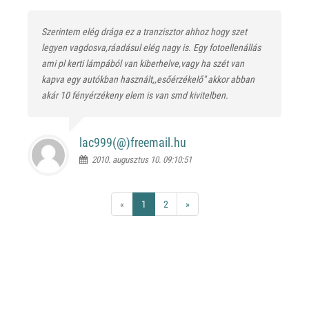
Szerintem elég drága ez a tranzisztor ahhoz hogy szet
legyen vagdosva,ráadásul elég nagy is. Egy fotoellenállás
ami pl kerti lámpából van kiberhelve,vagy ha szét van
kapva egy autókban használt,,esőérzékelő" akkor abban
akár 10 fényérzékeny elem is van smd kivitelben.
lac999(@)
freemail.hu
2010. augusztus 10. 09:10:51
«
1
2
»