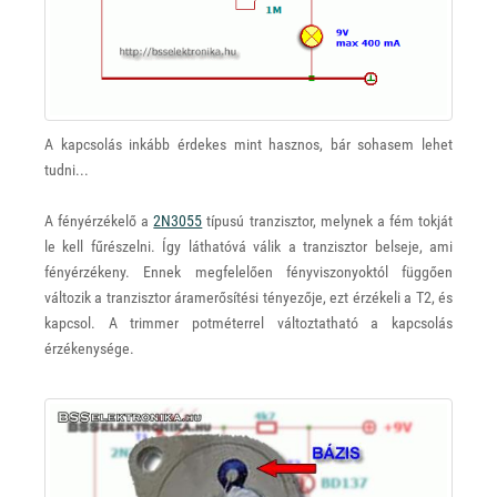
A kapcsolás inkább érdekes mint hasznos, bár sohasem lehet
tudni...
A fényérzékelő a
2N3055
típusú tranzisztor, melynek a fém tokját
le kell fűrészelni. Így láthatóvá válik a tranzisztor belseje, ami
fényérzékeny. Ennek megfelelően fényviszonyoktól függően
változik a tranzisztor áramerősítési tényezője, ezt érzékeli a T2, és
kapcsol. A trimmer potméterrel változtatható a kapcsolás
érzékenysége.