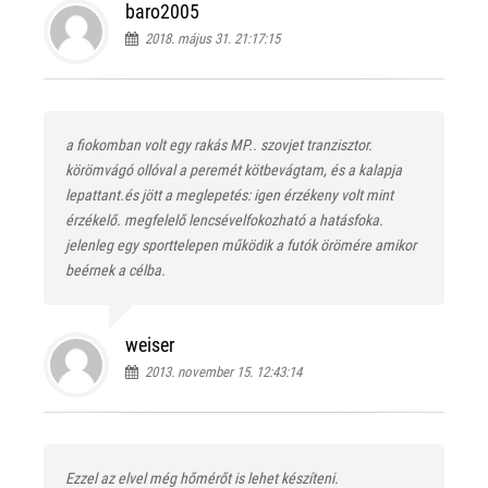
baro2005
2018. május 31. 21:17:15
a fiokomban volt egy rakás MP.. szovjet tranzisztor.
körömvágó ollóval a peremét kötbevágtam, és a kalapja
lepattant.és jött a meglepetés: igen érzékeny volt mint
érzékelő. megfelelő lencsévelfokozható a hatásfoka.
jelenleg egy sporttelepen működik a futók örömére amikor
beérnek a célba.
weiser
2013. november 15. 12:43:14
Ezzel az elvel még hőmérőt is lehet készíteni.