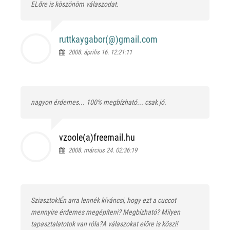
ELőre is köszönöm válaszodat.
ruttkaygabor(@)
gmail.com
2008. április 16. 12:21:11
nagyon érdemes... 100% megbízható... csak jó.
vzoole(a)freemail.hu
2008. március 24. 02:36:19
Sziasztok!Én arra lennék kíváncsi, hogy ezt a cuccot
mennyire érdemes megépíteni? Megbízható? Milyen
tapasztalatotok van róla?A válaszokat előre is köszi!