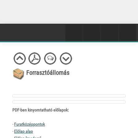
Forrasztóállomás
PDF-ben kinyomtatható előlapok:
-
Furatközéppontok
-
Előlap alap