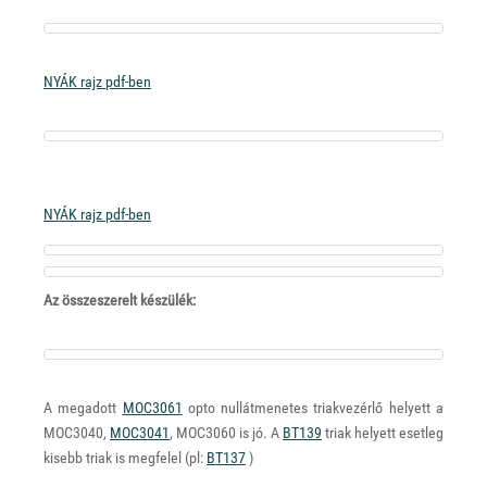
NYÁK rajz pdf-ben
NYÁK rajz pdf-ben
Az összeszerelt készülék:
A megadott
MOC3061
opto nullátmenetes triakvezérlő helyett a
MOC3040,
MOC3041
, MOC3060 is jó. A
BT139
triak helyett esetleg
kisebb triak is megfelel (pl:
BT137
)