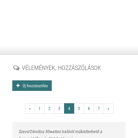
VÉLEMÉNYEK, HOZZÁSZÓLÁSOK
Új hozzászólás
«
1
2
3
4
5
6
7
»
Szeva!24voltos 50wattos trafóról működtethető a