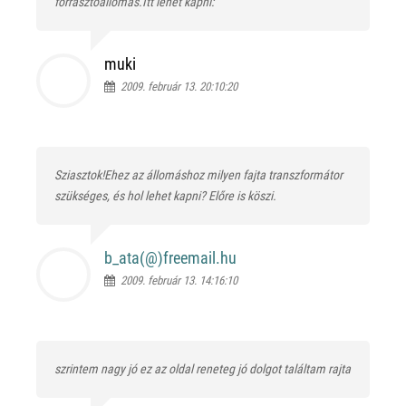
forrasztóállomás.Itt lehet kapni:
muki
2009. február 13. 20:10:20
Sziasztok!Ehez az állomáshoz milyen fajta transzformátor
szükséges, és hol lehet kapni? Előre is köszi.
b_ata(@)
freemail.hu
2009. február 13. 14:16:10
szrintem nagy jó ez az oldal reneteg jó dolgot találtam rajta