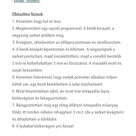
-
Előlap "modern"
Elkészítési fázisok:
1- Kimértem hogy hol mi lesz.
2- Megterveztem egy rajzoló programmal. A körök közepét, a
négyszög sarkait jelöltem meg.
3- Kivágtam, ráhelyeztem az előlapra pontosan és rácelluxoztam.
4- A körök közepét kipontoztam és kifúrtam. A négyszögnek a
sarkait pontoztam, majd összekötöttem, majd a vonaltól bentebb
2 mm-re körbefurkáltam 3 mm-es fúrószárral. A maradék recét és
sorját lereszeltem.
5- Kimértem hőmérővel, hogy melyik potméter állásban milyen
hőfok van, egy kicsit kerekítettem a szép összhatásért.
6- Most kinyomtattam újból, de most már öntapadós lapra,
körbevágtam és felragasztottam.
7- Ráragasztottam még egy réteg átlátszó öntapadós műanyag
fóliát, itt minden oldalon ráhagytam 3 cm-t, (de a sarkait levágtam)
és áthajtottam a túloldalra.
8- A lyukakat körbevágom pvc késsel.