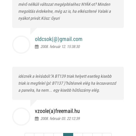
mérő nélküli változat megépítéséhez NYÁK-ot? Minden
megoldás érdekelne, még az is, ha elkészítené Valaki a
nyákot privát.Kösz: Gyuri
oldcsok(@)
gmail.com
2008. február 12. 15:38:30
idéznék a leírásból:"A BT139 triak helyett esetleg kisebb
triak is megfelel (pl: BT137 )"hűtésnek elég ha lecsavarozd
a panelra, ha nem... egy kisebb hűtőszárny elég.
vzoole(a)freemail.hu
2008. február 03. 22:12:39