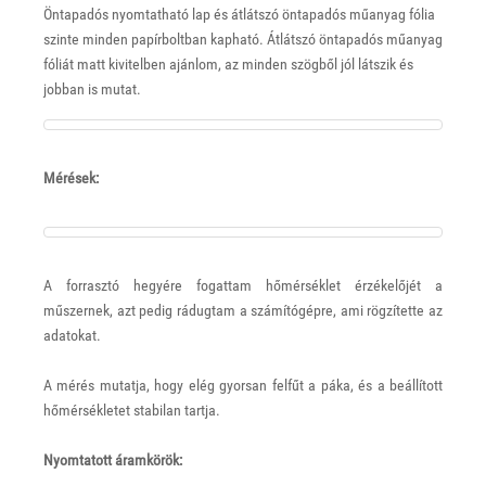
Öntapadós nyomtatható lap és átlátszó öntapadós műanyag fólia
szinte minden papírboltban kapható. Átlátszó öntapadós műanyag
fóliát matt kivitelben ajánlom, az minden szögből jól látszik és
jobban is mutat.
Mérések:
A forrasztó hegyére fogattam hőmérséklet érzékelőjét a
műszernek, azt pedig rádugtam a számítógépre, ami rögzítette az
adatokat.
A mérés mutatja, hogy elég gyorsan felfűt a páka, és a beállított
hőmérsékletet stabilan tartja.
Nyomtatott áramkörök: