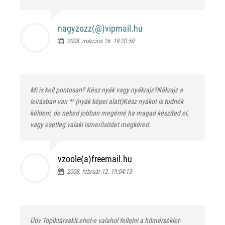
nagyzozz(@)
vipmail.hu
2008. március 16. 19:20:50
Mi is kell pontosan? Kész nyák vagy nyákrajz?Nákrajz a
leírásban van ^^ (nyák képei alatt)Kész nyákot is tudnék
küldeni, de neked jobban megérné ha magad készíted el,
vagy esetleg valaki ismerősödet megkéred.
vzoole(a)freemail.hu
2008. február 12. 19:04:13
Üdv Topiktársak!Lehet-e valahol fellelni a hőmérséklet-