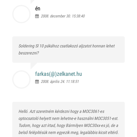
én
2008. december 30. 15:38:40
Soldering Sl 10 pákához csatlakozó aljzatot honnan lehet
beszerezni?
farkas(@)
zelkanet.hu
2008. április 24. 11:18:51
Helló. Azt szeretném kérdezni hogy a MOC3061-es
optocsatoló helyett nem lehetne-e használni MOC3051-est.
Tudom, hogy azt írtad, hogy Bármilyen MOC30xx-es jó, de a
belső felépítésük nem egyezik meg, legalábbis kicsit eltérő.