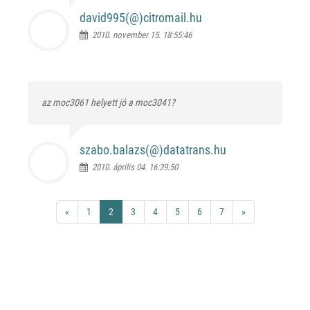
david995(@)
citromail.hu
2010. november 15. 18:55:46
az moc3061 helyett jó a moc3041?
szabo.balazs(@)
datatrans.hu
2010. április 04. 16:39:50
«
1
2
3
4
5
6
7
»