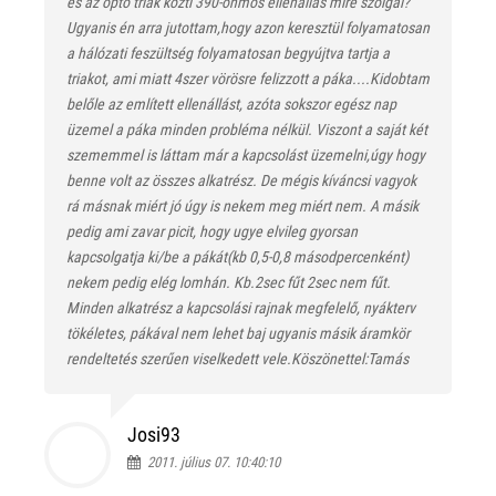
és az opto triak közti 390-ohmos ellenállás mire szolgál?
Ugyanis én arra jutottam,hogy azon keresztül folyamatosan
a hálózati feszültség folyamatosan begyújtva tartja a
triakot, ami miatt 4szer vörösre felizzott a páka....Kidobtam
belőle az említett ellenállást, azóta sokszor egész nap
üzemel a páka minden probléma nélkül. Viszont a saját két
szememmel is láttam már a kapcsolást üzemelni,úgy hogy
benne volt az összes alkatrész. De mégis kíváncsi vagyok
rá másnak miért jó úgy is nekem meg miért nem. A másik
pedig ami zavar picit, hogy ugye elvileg gyorsan
kapcsolgatja ki/be a pákát(kb 0,5-0,8 másodpercenként)
nekem pedig elég lomhán. Kb.2sec fűt 2sec nem fűt.
Minden alkatrész a kapcsolási rajnak megfelelő, nyákterv
tökéletes, pákával nem lehet baj ugyanis másik áramkör
rendeltetés szerűen viselkedett vele.Köszönettel:Tamás
Josi93
2011. július 07. 10:40:10