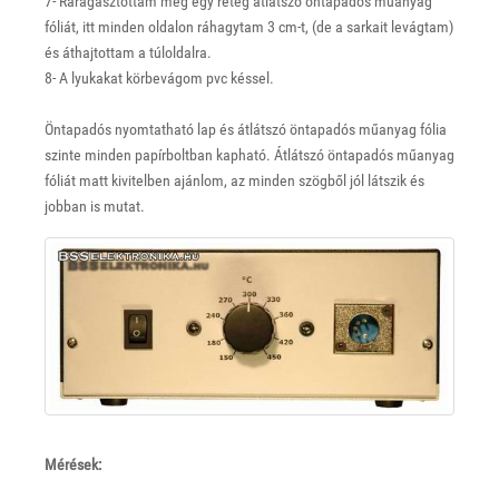
7- Ráragasztottam még egy réteg átlátszó öntapadós műanyag
fóliát, itt minden oldalon ráhagytam 3 cm-t, (de a sarkait levágtam)
és áthajtottam a túloldalra.
8- A lyukakat körbevágom pvc késsel.
Öntapadós nyomtatható lap és átlátszó öntapadós műanyag fólia
szinte minden papírboltban kapható. Átlátszó öntapadós műanyag
fóliát matt kivitelben ajánlom, az minden szögből jól látszik és
jobban is mutat.
Mérések: