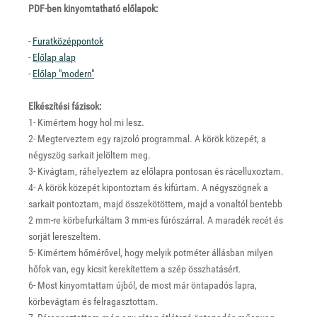
PDF-ben kinyomtatható előlapok:
-
Furatközéppontok
-
Előlap alap
-
Előlap "modern"
Elkészítési fázisok:
1- Kimértem hogy hol mi lesz.
2- Megterveztem egy rajzoló programmal. A körök közepét, a
négyszög sarkait jelöltem meg.
3- Kivágtam, ráhelyeztem az előlapra pontosan és rácelluxoztam.
4- A körök közepét kipontoztam és kifúrtam. A négyszögnek a
sarkait pontoztam, majd összekötöttem, majd a vonaltól bentebb
2 mm-re körbefurkáltam 3 mm-es fúrószárral. A maradék recét és
sorját lereszeltem.
5- Kimértem hőmérővel, hogy melyik potméter állásban milyen
hőfok van, egy kicsit kerekítettem a szép összhatásért.
6- Most kinyomtattam újból, de most már öntapadós lapra,
körbevágtam és felragasztottam.