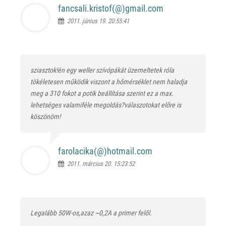
fancsali.kristof(@)
gmail.com
2011. június 19. 20:55:41
sziasztok!én egy weller szívópákát üzemeltetek róla
tökéletesen működik viszont a hőmérséklet nem haladja
meg a 310 fokot a potik beállítása szerint ez a max.
lehetséges valamiféle megoldás?válaszotokat előre is
köszönöm!
farolacika(@)
hotmail.com
2011. március 20. 15:23:52
Legalább 50W-os,azaz ~0,2A a primer felől.