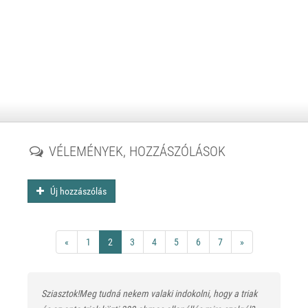
VÉLEMÉNYEK, HOZZÁSZÓLÁSOK
Új hozzászólás
«
1
2
3
4
5
6
7
»
Sziasztok!Meg tudná nekem valaki indokolni, hogy a triak