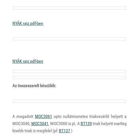
NYÁK rajz pdf-ben
NYÁK rajz pdf-ben
Az összeszerelt készülék:
A megadott
MOC3061
opto nullátmenetes triakvezérlő helyett a
MOC3040,
MOC3041
, MOC3060 is jó. A
BT139
triak helyett esetleg
kisebb triak is megfelel (pl:
BT137
)