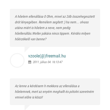
A hőelem ellenállása 0 Ohm, mivel az 2db összehegesztett
drót lényegében. Remélem segített :) ha nem... olvass
utána miért is hőelem a neve, nem pedig
hőellenállás.Weller pákára nincs tippem. Kérdés milyen
hőérzékelő van benne?
vzoole(@)
freemail.hu
2011. július 04. 16:13:47
Az lenne a kérdésem h mekkora az ellenálása a
hőelemnek, mert az enyém meghallt és pótolni szeretném
vmivel előre is köszi!