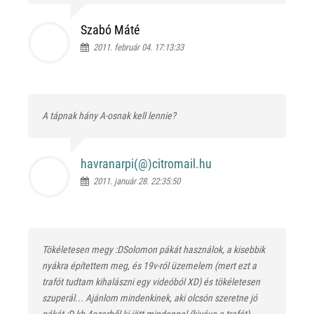
Szabó Máté
2011. február 04. 17:13:33
A tápnak hány A-osnak kell lennie?
havranarpi(@)
citromail.hu
2011. január 28. 22:35:50
Tökéletesen megy :DSolomon pákát használok, a kisebbik
nyákra építettem meg, és 19v-ról üzemelem (mert ezt a
trafót tudtam kihalászni egy videóból XD) és tökéletesen
szuperál... Ajánlom mindenkinek, aki olcsón szeretne jó
pákát :D kb 4ezerből ki jött mindennel (kivéve a trafót)