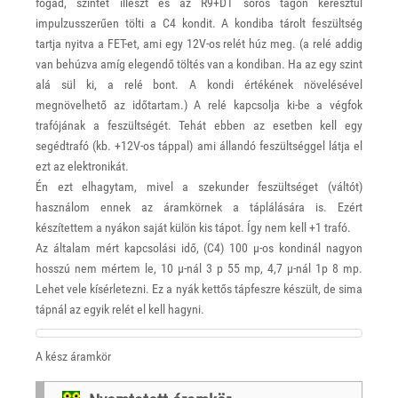
fogad, szintet illeszt és az R9+D1 soros tagon keresztül
impulzusszerűen tölti a C4 kondit. A kondiba tárolt feszültség
tartja nyitva a FET-et, ami egy 12V-os relét húz meg. (a relé addig
van behúzva amíg elegendő töltés van a kondiban. Ha az egy szint
alá sül ki, a relé bont. A kondi értékének növelésével
megnövelhető az időtartam.) A relé kapcsolja ki-be a végfok
trafójának a feszültségét. Tehát ebben az esetben kell egy
segédtrafó (kb. +12V-os táppal) ami állandó feszültséggel látja el
ezt az elektronikát.
Én ezt elhagytam, mivel a szekunder feszültséget (váltót)
használom ennek az áramkörnek a táplálására is. Ezért
készítettem a nyákon saját külön kis tápot. Így nem kell +1 trafó.
Az általam mért kapcsolási idő, (C4) 100 µ-os kondinál nagyon
hosszú nem mértem le, 10 µ-nál 3 p 55 mp, 4,7 µ-nál 1p 8 mp.
Lehet vele kísérletezni. Ez a nyák kettős tápfeszre készült, de sima
tápnál az egyik relét el kell hagyni.
A kész áramkör