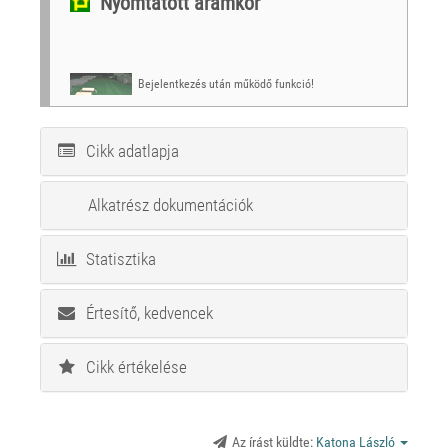
Nyomtatott áramkör
Bejelentkezés után működő funkció!
Cikk adatlapja
Alkatrész dokumentációk
Statisztika
Értesítő, kedvencek
Cikk értékelése
Az írást küldte:
Katona László