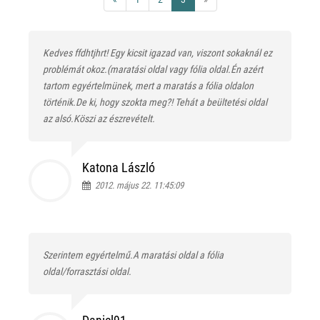
Kedves ffdhtjhrt! Egy kicsit igazad van, viszont sokaknál ez
problémát okoz.(maratási oldal vagy fólia oldal.Én azért
tartom egyértelmünek, mert a maratás a fólia oldalon
történik.De ki, hogy szokta meg?! Tehát a beültetési oldal
az alsó.Köszi az észrevételt.
Katona László
2012. május 22. 11:45:09
Szerintem egyértelmű.A maratási oldal a fólia
oldal/forrasztási oldal.