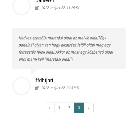
Daniel91
2012. május 22. 11:29:51
Kedves szerző!A maratási oldal az melyik oldal?Egy
panelnál olyan van hogy alkatrész felöli oldal meg egy
forrasztás felöli oldal.Akkor ez most egy közbenső oldal
ahol marni kell "maratási oldal"?
ffdhtjhrt
2012. május 22. 09:57:31
«
1
2
3
»