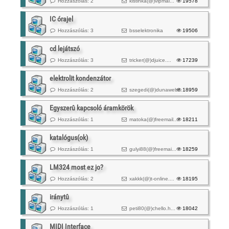
Hozzászólás: 2
kistinka(@)
vipmai...
19578
IC órajel
Hozzászólás: 3
bsselektronika
19506
cd lejátszó
Hozzászólás: 3
tricker(@)
djuice....
17239
elektrolit kondenzátor
Hozzászólás: 2
szegedi(@)
dunaweb...
18959
Egyszerû kapcsoló áramkörök
Hozzászólás: 1
matoka(@)
freemail...
18211
katalógus(ok)
Hozzászólás: 1
gulyi88(@)
freemai...
18259
LM324 most ez jo?
Hozzászólás: 2
xakkk(@)
t-online....
18195
iránytû
Hozzászólás: 1
peti80(@)
chello.h...
18042
MIDI Interface