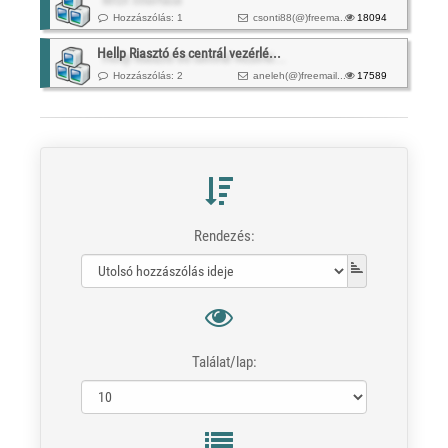
Hozzászólás: 1
csonti88(@)
freema...
18094
Hellp Riasztó és centrál vezérlé...
Hozzászólás: 2
aneleh(@)
freemail...
17589
Rendezés:
Találat/lap: