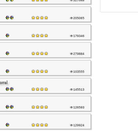
327648
205065
179346
279884
103555
orral
145513
126593
129924