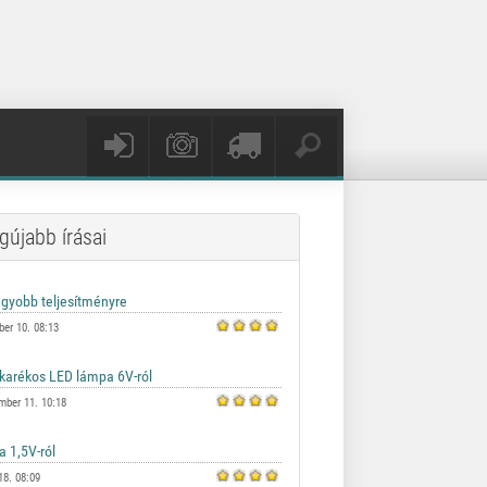
gújabb írásai
er 10. 08:13
mber 11. 10:18
18. 08:09