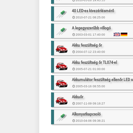
2010-05-26 19:45:55
40 LED-es kivezérlésmérő
2010-07-21 08:25:00
A legegyszerűbb villogó
2003-03-01 17:40:00
Akku feszültség őr
2004-07-12 23:40:00
Akku feszültség őr TL074-el
2005-07-21 01:00:00
Akkumulátor feszültség ellenőr LED s
2005-03-16 08:55:00
Akkuőr
2007-11-09 09:16:27
Alkonyatkapcsoló
2010-04-06 09:36:21