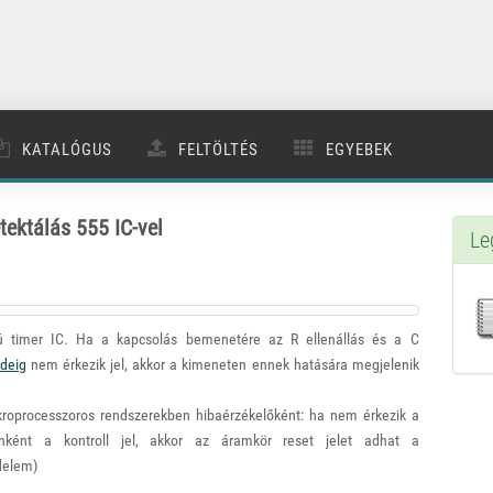
KATALÓGUS
FELTÖLTÉS
EGYEBEK
tektálás 555 IC-vel
Le
ú timer IC. Ha a kapcsolás bemenetére az R ellenállás és a C
ideig
nem érkezik jel, akkor a kimeneten ennek hatására megjelenik
kroprocesszoros rendszerekben hibaérzékelőként: ha nem érkezik a
nként a kontroll jel, akkor az áramkör reset jelet adhat a
delem)