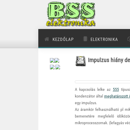
KEZDŐLAP
ELEKTRONIKA
Impulzus hiány de
A kapcsolás lelke az
555
típus
kondenzátor által
meghatározott 
egy impulzus.
Az áramkör felhasználható pl mi
bemenetére megfelelő időközö
mikroprocesszornak. (lefagyás vé