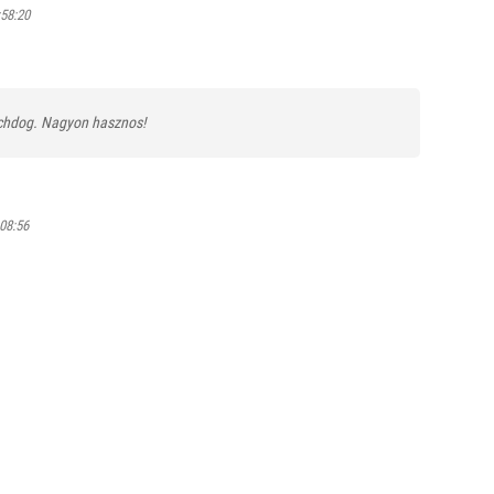
:58:20
chdog. Nagyon hasznos!
:08:56