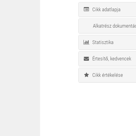
Cikk adatlapja
Alkatrész dokumentá
Statisztika
Értesítő, kedvencek
Cikk értékelése