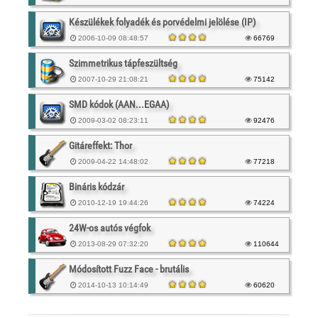
Készülékek folyadék és porvédelmi jelölése (IP)
2006-10-09 08:48:57
66769
Szimmetrikus tápfeszültség
2007-10-29 21:08:21
75142
SMD kódok (AAN...EGAA)
2009-03-02 08:23:11
92476
Gitáreffekt: Thor
2009-04-22 14:48:02
77218
Bináris kódzár
2010-12-19 19:44:26
74224
24W-os autós végfok
2013-08-29 07:32:20
110644
Módosított Fuzz Face - brutális
2014-10-13 10:14:49
60620