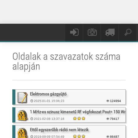
Oldalak a szavazatok száma
alapján
Elektromos gázgyújtó
2025-01-01 15:06:23
124994
1 MHz-es szinusz kimenetű RF végfokozat Pout= 150 Wrms
2021-02-08 13:37:16
79417
Ettől egyszerűbb rádió nem létezik
2019-09-09 07:54:49
86487