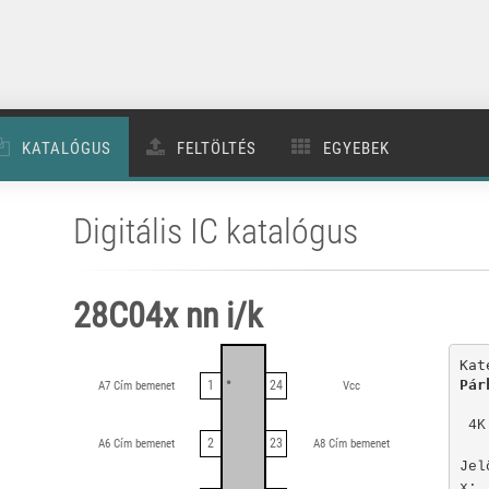
KATALÓGUS
FELTÖLTÉS
EGYEBEK
Digitális IC katalógus
28C04x nn i/k
Kat
•
1
24
A7 Cím bemenet
Vcc
 4K
2
23
A6 Cím bemenet
A8 Cím bemenet
Jel
x: 