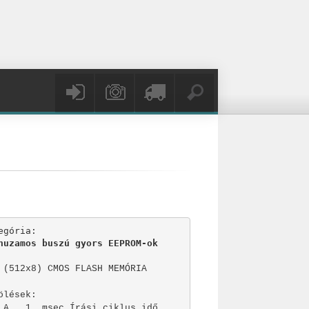
egória:
 (512x8) CMOS FLASH MEMÓRIA

ölések:

 A   1  msec Írási ciklus idő
