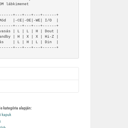
OM lábkimenet

------+---+---+---+------+

Mód   |-CE|-OE|-WE| I/O  |

------+---+---+---+------+

vasás | L | L | H | Dout |

andby | H | X | X | Hi-Z |

ás    | L | H | L | Din  |

s kategória alapján:
i kapuk
k
álók