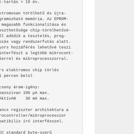
t-tartás > 10 év.

ktromosan törölhető és újra-

gramozható memória. Az EPROM-

 magasabb funkcionalitása és

eszthetősége chip-törölhetősé-

ől adódik a tesztelés, prog-

ozás vagy rendszerfutás alatt.

yors hozzáférés lehetővé teszi

interfészt a legtöbb mikrocont-

lerrel és mikroprocesszorral.

rs elektromos chip törlés

1 percen belül

csony áram-igény:

passzivan 100 µA max.

AktívAN    30 mA max.

ancs regiszter architektura a

rocontroller/mikroprocesszor

patibilis író interfésszel.

EC standard byte-szerű
