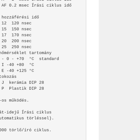
 AF 0.2 msec Írási ciklus idő

 hozzáférési idő

 12  120 nsec

 15  150 nsec

 17  170 nsec

 20  200 nsec

 25  250 nsec

hőmérséklet tartomány

 - 0 - +70  °C  standard

 I -40 +80  °C

 E -40 +125 °C

tokozás

 J  kerámia DIP 28

 P  Plastik DIP 28

-os működés.

át-idejű Írási ciklus

utomatikus törléssel).

000 törlő/író ciklus.
