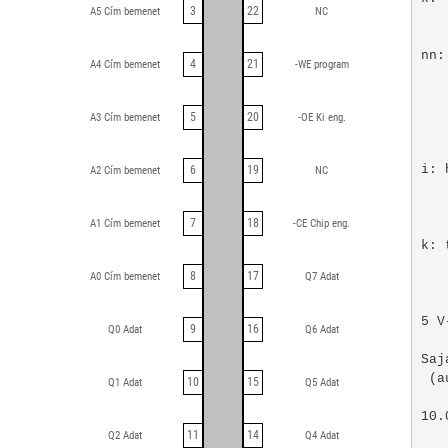
3
22
A5 Cím bemenet
NC
   
nn:
4
21
A4 Cím bemenet
-WE program
   
   
   
5
20
A3 Cím bemenet
-OE Ki eng.
   
   
i: 
6
19
A2 Cím bemenet
NC
   
   
7
18
A1 Cím bemenet
-CE Chip eng.
   
k: 
   
8
17
A0 Cím bemenet
Q7 Adat
   
5 V
9
16
Q0 Adat
Q6 Adat
Saj
 (a
10
15
Q1 Adat
Q5 Adat
10.
11
14
Q2 Adat
Q4 Adat