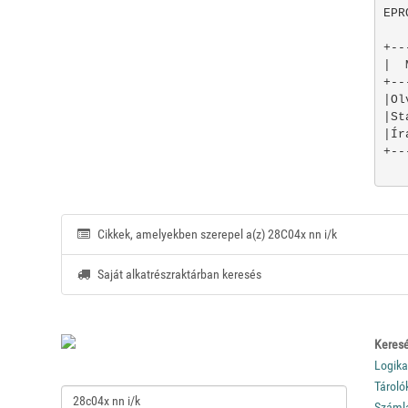
EPR
+--
|  
+--
|Ol
|St
|Ír
Cikkek, amelyekben szerepel a(z) 28C04x nn i/k
Saját alkatrészraktárban keresés
Keresé
Logika
Tároló
Száml