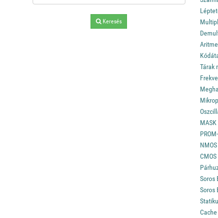
Léptet
Keresés
Multip
Demult
Aritme
Kódáta
Tárak
Frekve
Megha
Mikrop
Oszcil
MASK R
PROM-o
NMOS 
CMOS 
Párhu
Soros 
Soros 
Statik
Cache