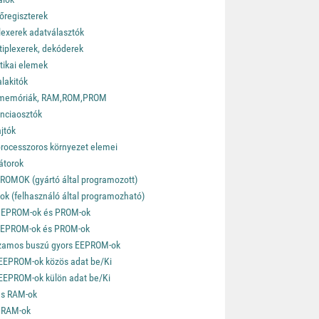
őregiszterek
lexerek adatválasztók
iplexerek, dekóderek
tikai elemek
lakitók
 memóriák, RAM,ROM,PROM
nciaosztók
jtók
rocesszoros környezet elemei
látorok
OMOK (gyártó által programozott)
k (felhasználó által programozható)
EPROM-ok és PROM-ok
EPROM-ok és PROM-ok
zamos buszú gyors EEPROM-ok
EEPROM-ok közös adat be/Ki
EEPROM-ok külön adat be/Ki
us RAM-ok
 RAM-ok