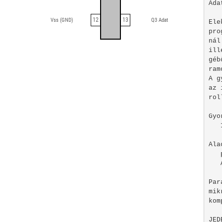
Ada
12
13
Vss (GND)
Q3 Adat
Ele
pro
nál
ill
géb
ram
A g
az 
rol
Gyo
   
Ala
   
   
Par
mik
kom
JED